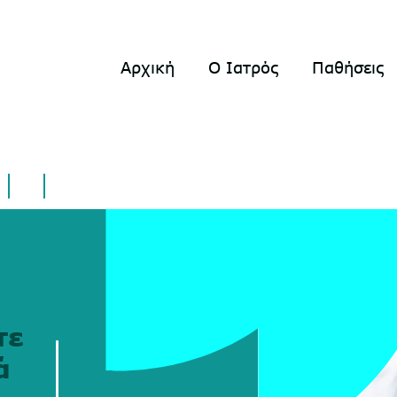
Αρχική
Ο Ιατρός
Παθήσεις
τε
ά