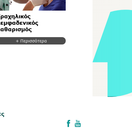
Τραχηλικός
λεμφαδενικός
καθαρισμός
+ Περισσότερα
ές